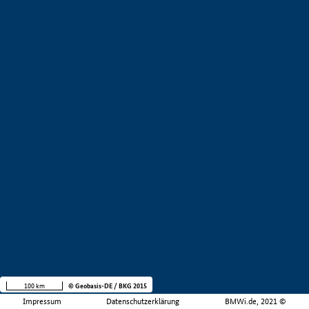
100 km
© Geobasis-DE / BKG 2015
Impressum
Datenschutzerklärung
BMWi.de, 2021 ©