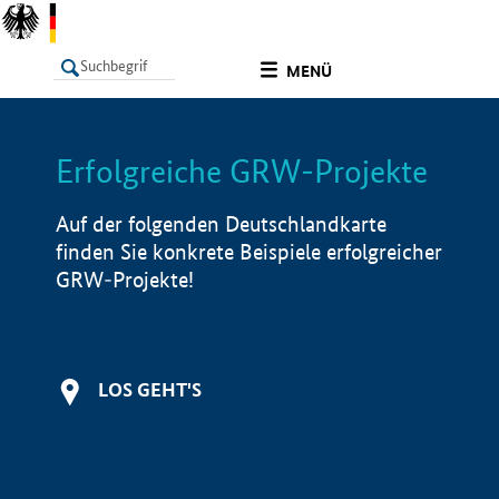
undefined
MENÜ
Erfolgreiche GRW-Projekte
LISTE
Filter
Info
Auf der folgenden Deutschlandkarte
finden Sie konkrete Beispiele erfolgreicher
GRW-Projekte!
LOS GEHT'S