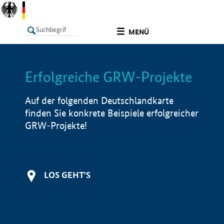
undefined
MENÜ
Erfolgreiche GRW-Projekte
LISTE
Filter
Info
Auf der folgenden Deutschlandkarte
finden Sie konkrete Beispiele erfolgreicher
GRW-Projekte!
LOS GEHT'S