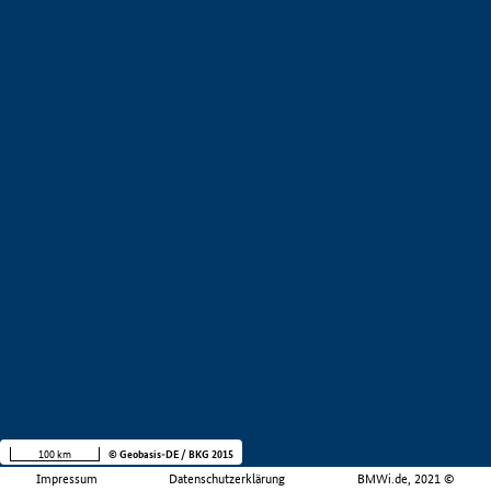
100 km
© Geobasis-DE / BKG 2015
Impressum
Datenschutzerklärung
BMWi.de, 2021 ©