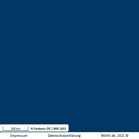
100 km
© Geobasis-DE / BKG 2015
Impressum
Datenschutzerklärung
BMWi.de, 2021 ©