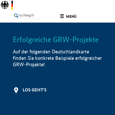
undefined
MENÜ
Erfolgreiche GRW-Projekte
LISTE
Filter
Info
Auf der folgenden Deutschlandkarte
finden Sie konkrete Beispiele erfolgreicher
GRW-Projekte!
LOS GEHT'S