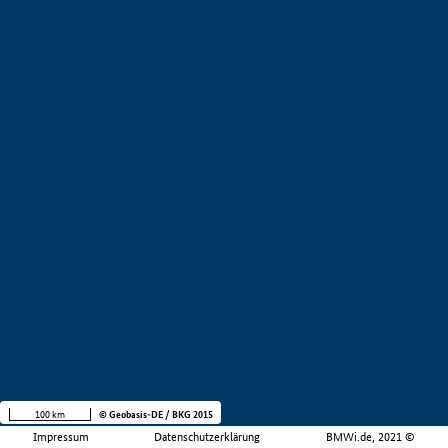
100 km
© Geobasis-DE / BKG 2015
Impressum
Datenschutzerklärung
BMWi.de, 2021 ©