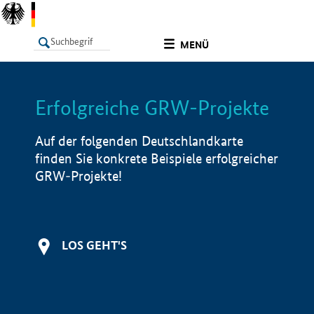
undefined
MENÜ
Erfolgreiche GRW-Projekte
LISTE
Filter
Info
Auf der folgenden Deutschlandkarte
finden Sie konkrete Beispiele erfolgreicher
GRW-Projekte!
LOS GEHT'S