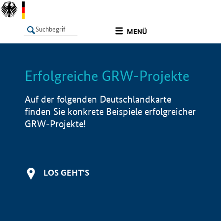
undefined
MENÜ
Erfolgreiche GRW-Projekte
LISTE
Filter
Info
Auf der folgenden Deutschlandkarte
finden Sie konkrete Beispiele erfolgreicher
GRW-Projekte!
LOS GEHT'S