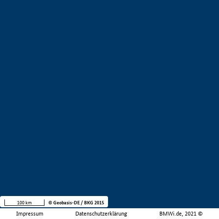
100 km
© Geobasis-DE / BKG 2015
Impressum
Datenschutzerklärung
BMWi.de, 2021 ©