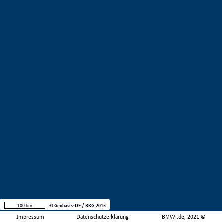
100 km
© Geobasis-DE / BKG 2015
Impressum
Datenschutzerklärung
BMWi.de, 2021 ©