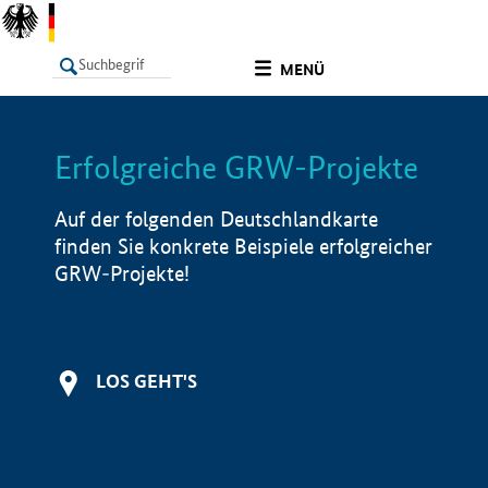
undefined
MENÜ
Erfolgreiche GRW-Projekte
LISTE
Filter
Info
Auf der folgenden Deutschlandkarte
finden Sie konkrete Beispiele erfolgreicher
GRW-Projekte!
LOS GEHT'S