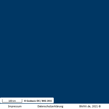
100 km
© Geobasis-DE / BKG 2015
Impressum
Datenschutzerklärung
BMWi.de, 2021 ©