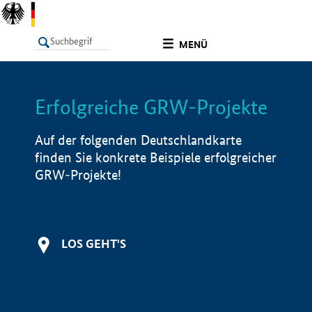
undefined
MENÜ
Erfolgreiche GRW-Projekte
LISTE
Filter
Info
Auf der folgenden Deutschlandkarte
finden Sie konkrete Beispiele erfolgreicher
GRW-Projekte!
LOS GEHT'S