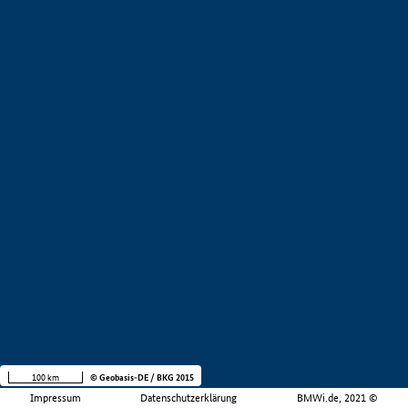
100 km
© Geobasis-DE / BKG 2015
Impressum
Datenschutzerklärung
BMWi.de, 2021 ©