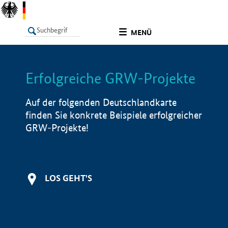
undefined
MENÜ
Erfolgreiche GRW-Projekte
LISTE
Filter
Info
Auf der folgenden Deutschlandkarte
finden Sie konkrete Beispiele erfolgreicher
GRW-Projekte!
LOS GEHT'S