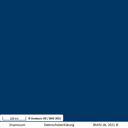
100 km
© Geobasis-DE / BKG 2015
Impressum
Datenschutzerklärung
BMWi.de, 2021 ©