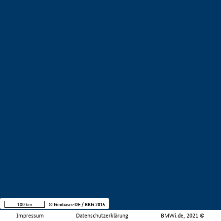
100 km
© Geobasis-DE / BKG 2015
Impressum
Datenschutzerklärung
BMWi.de, 2021 ©