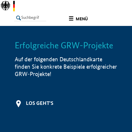
undefined
MENÜ
Erfolgreiche GRW-Projekte
LISTE
Filter
Info
Auf der folgenden Deutschlandkarte
finden Sie konkrete Beispiele erfolgreicher
GRW-Projekte!
LOS GEHT'S