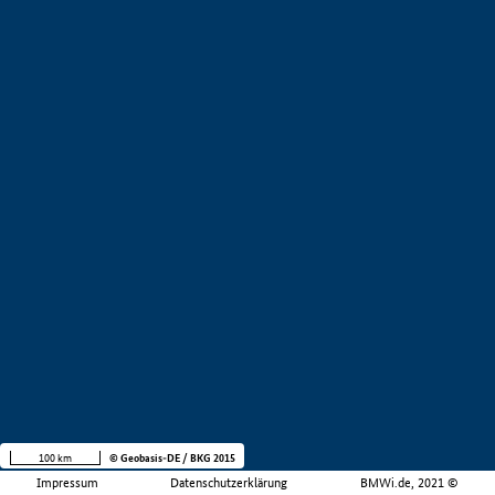
100 km
© Geobasis-DE / BKG 2015
Impressum
Datenschutzerklärung
BMWi.de, 2021 ©