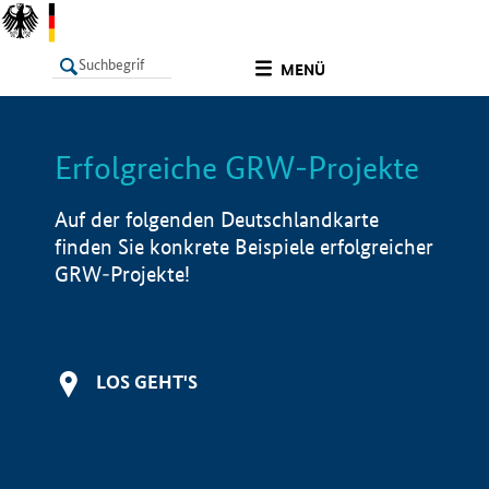
undefined
MENÜ
Erfolgreiche GRW-Projekte
LISTE
Filter
Info
Auf der folgenden Deutschlandkarte
finden Sie konkrete Beispiele erfolgreicher
GRW-Projekte!
LOS GEHT'S