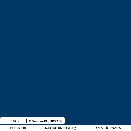
100 km
© Geobasis-DE / BKG 2015
Impressum
Datenschutzerklärung
BMWi.de, 2021 ©