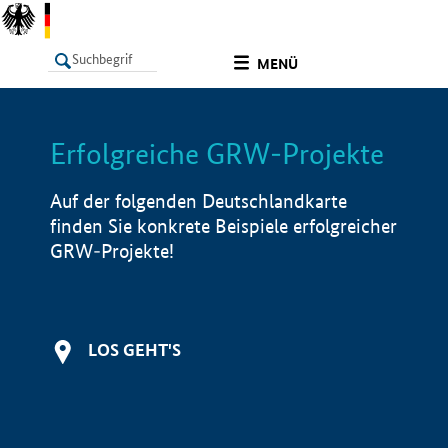
undefined
MENÜ
Erfolgreiche GRW-Projekte
LISTE
Filter
Info
Auf der folgenden Deutschlandkarte
finden Sie konkrete Beispiele erfolgreicher
GRW-Projekte!
LOS GEHT'S