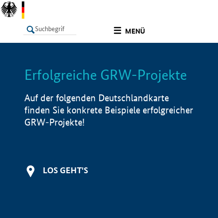
undefined
MENÜ
Erfolgreiche GRW-Projekte
LISTE
Filter
Info
Auf der folgenden Deutschlandkarte
finden Sie konkrete Beispiele erfolgreicher
GRW-Projekte!
LOS GEHT'S