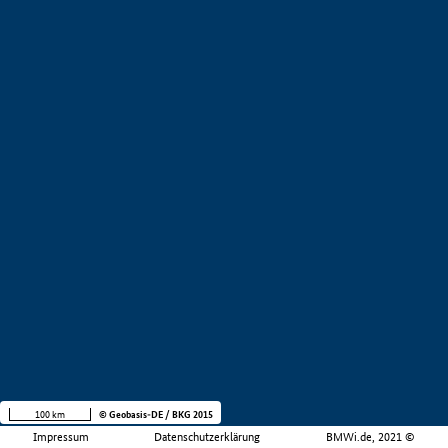
100 km
© Geobasis-DE / BKG 2015
Impressum
Datenschutzerklärung
BMWi.de, 2021 ©