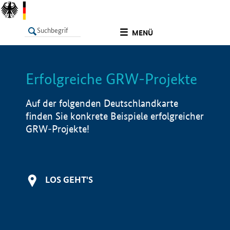
undefined
MENÜ
Erfolgreiche GRW-Projekte
LISTE
Filter
Info
Auf der folgenden Deutschlandkarte
finden Sie konkrete Beispiele erfolgreicher
GRW-Projekte!
LOS GEHT'S