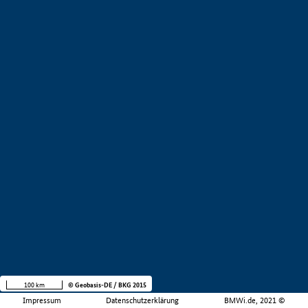
100 km
© Geobasis-DE / BKG 2015
Impressum
Datenschutzerklärung
BMWi.de, 2021 ©