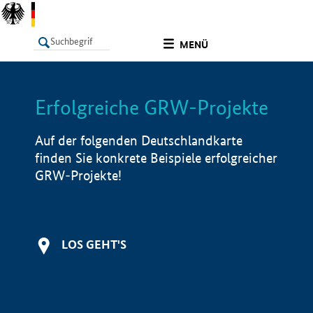
undefined
MENÜ
Erfolgreiche GRW-Projekte
LISTE
Filter
Info
Auf der folgenden Deutschlandkarte
finden Sie konkrete Beispiele erfolgreicher
GRW-Projekte!
LOS GEHT'S