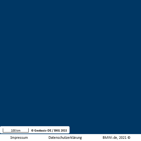
100 km
© Geobasis-DE / BKG 2015
Impressum
Datenschutzerklärung
BMWi.de, 2021 ©