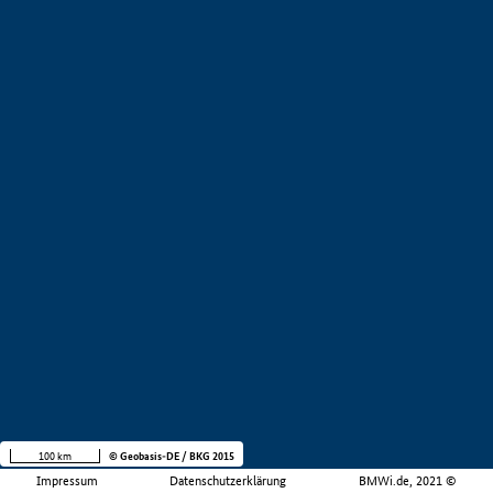
100 km
© Geobasis-DE / BKG 2015
Impressum
Datenschutzerklärung
BMWi.de, 2021 ©