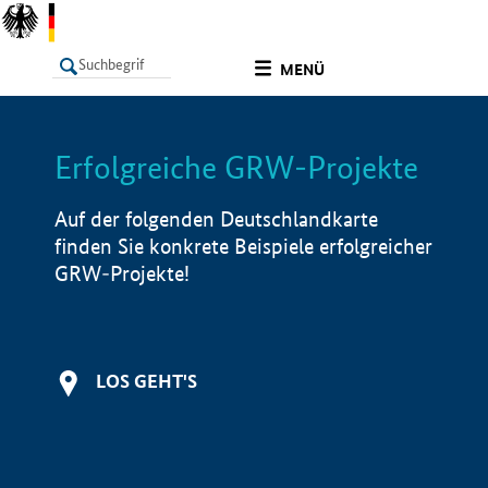
undefined
MENÜ
Erfolgreiche GRW-Projekte
LISTE
Filter
Info
Auf der folgenden Deutschlandkarte
finden Sie konkrete Beispiele erfolgreicher
GRW-Projekte!
LOS GEHT'S