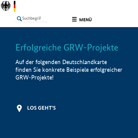
undefined
MENÜ
Erfolgreiche GRW-Projekte
LISTE
Filter
Info
Auf der folgenden Deutschlandkarte
finden Sie konkrete Beispiele erfolgreicher
GRW-Projekte!
LOS GEHT'S