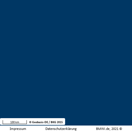
100 km
© Geobasis-DE / BKG 2015
Impressum
Datenschutzerklärung
BMWi.de, 2021 ©