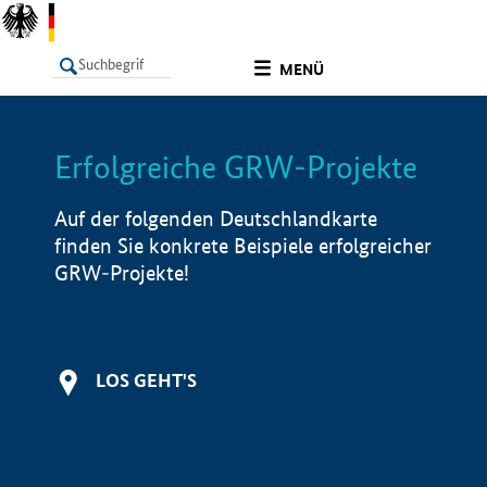
undefined
MENÜ
Erfolgreiche GRW-Projekte
LISTE
Filter
Info
Auf der folgenden Deutschlandkarte
finden Sie konkrete Beispiele erfolgreicher
GRW-Projekte!
LOS GEHT'S