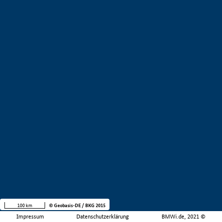
100 km
© Geobasis-DE / BKG 2015
Impressum
Datenschutzerklärung
BMWi.de, 2021 ©