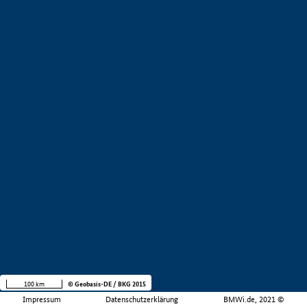
100 km
© Geobasis-DE / BKG 2015
Impressum
Datenschutzerklärung
BMWi.de, 2021 ©