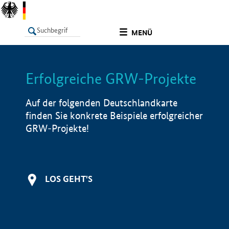
undefined
MENÜ
Erfolgreiche GRW-Projekte
LISTE
Filter
Info
Auf der folgenden Deutschlandkarte
finden Sie konkrete Beispiele erfolgreicher
GRW-Projekte!
LOS GEHT'S