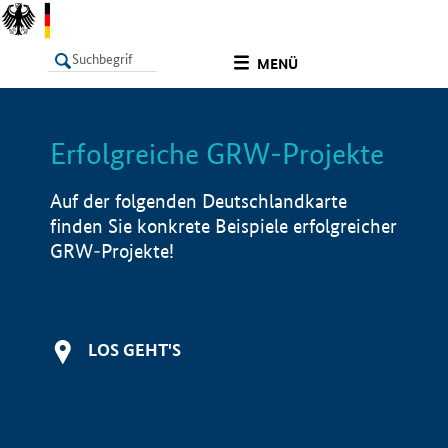
undefined
MENÜ
Erfolgreiche GRW-Projekte
LISTE
Filter
Info
Auf der folgenden Deutschlandkarte
finden Sie konkrete Beispiele erfolgreicher
GRW-Projekte!
LOS GEHT'S