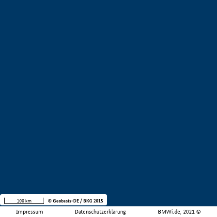
100 km
© Geobasis-DE / BKG 2015
Impressum
Datenschutzerklärung
BMWi.de, 2021 ©