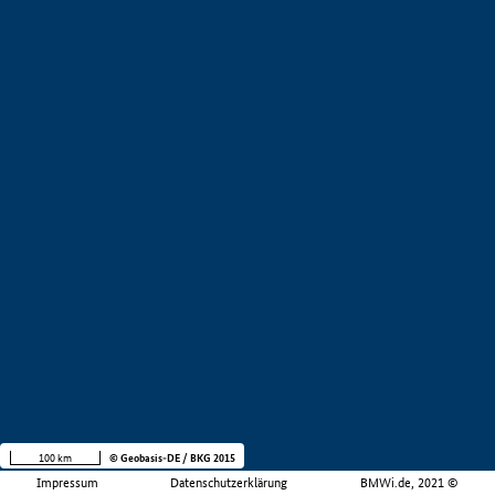
100 km
© Geobasis-DE / BKG 2015
Impressum
Datenschutzerklärung
BMWi.de, 2021 ©