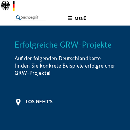
undefined
MENÜ
Erfolgreiche GRW-Projekte
LISTE
Filter
Info
Auf der folgenden Deutschlandkarte
finden Sie konkrete Beispiele erfolgreicher
GRW-Projekte!
LOS GEHT'S