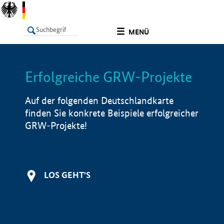
undefined
MENÜ
Erfolgreiche GRW-Projekte
LISTE
Filter
Info
Auf der folgenden Deutschlandkarte
finden Sie konkrete Beispiele erfolgreicher
GRW-Projekte!
LOS GEHT'S