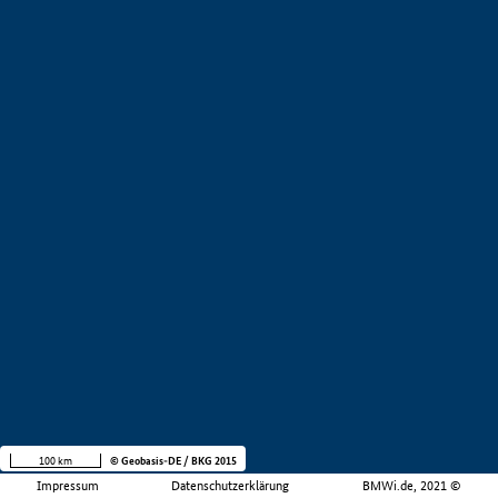
100 km
© Geobasis-DE / BKG 2015
Impressum
Datenschutzerklärung
BMWi.de, 2021 ©