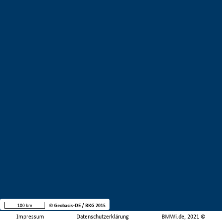
100 km
© Geobasis-DE / BKG 2015
Impressum
Datenschutzerklärung
BMWi.de, 2021 ©