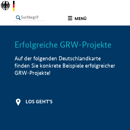
undefined
MENÜ
Erfolgreiche GRW-Projekte
LISTE
Filter
Info
Auf der folgenden Deutschlandkarte
finden Sie konkrete Beispiele erfolgreicher
GRW-Projekte!
LOS GEHT'S