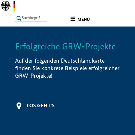
undefined
MENÜ
Erfolgreiche GRW-Projekte
LISTE
Filter
Info
Auf der folgenden Deutschlandkarte
finden Sie konkrete Beispiele erfolgreicher
GRW-Projekte!
LOS GEHT'S