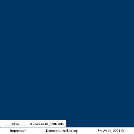
100 km
© Geobasis-DE / BKG 2015
Impressum
Datenschutzerklärung
BMWi.de, 2021 ©