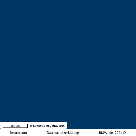
100 km
© Geobasis-DE / BKG 2015
Impressum
Datenschutzerklärung
BMWi.de, 2021 ©