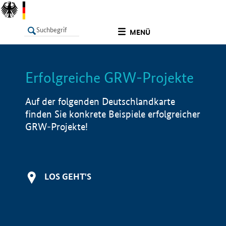
undefined
MENÜ
Erfolgreiche GRW-Projekte
LISTE
Filter
Info
Auf der folgenden Deutschlandkarte
finden Sie konkrete Beispiele erfolgreicher
GRW-Projekte!
LOS GEHT'S