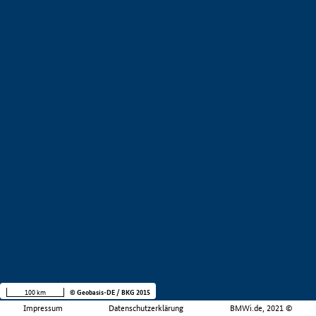
100 km
© Geobasis-DE / BKG 2015
Impressum
Datenschutzerklärung
BMWi.de, 2021 ©