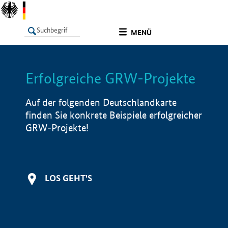
undefined
MENÜ
Erfolgreiche GRW-Projekte
LISTE
Filter
Info
Auf der folgenden Deutschlandkarte
finden Sie konkrete Beispiele erfolgreicher
GRW-Projekte!
LOS GEHT'S