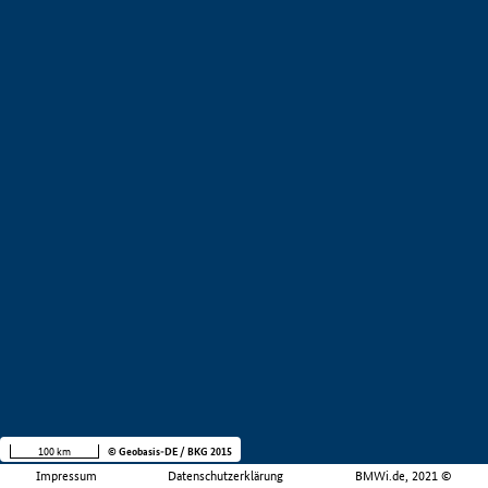
100 km
© Geobasis-DE / BKG 2015
Impressum
Datenschutzerklärung
BMWi.de, 2021 ©