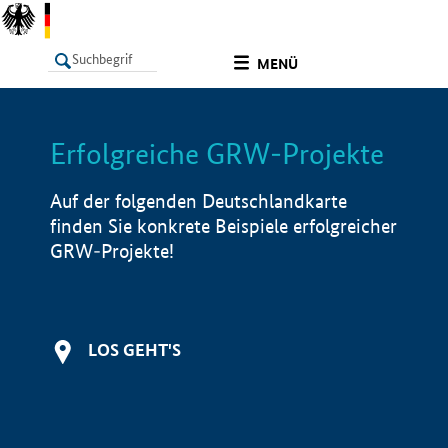
undefined
MENÜ
Erfolgreiche GRW-Projekte
LISTE
Filter
Info
Auf der folgenden Deutschlandkarte
finden Sie konkrete Beispiele erfolgreicher
GRW-Projekte!
LOS GEHT'S