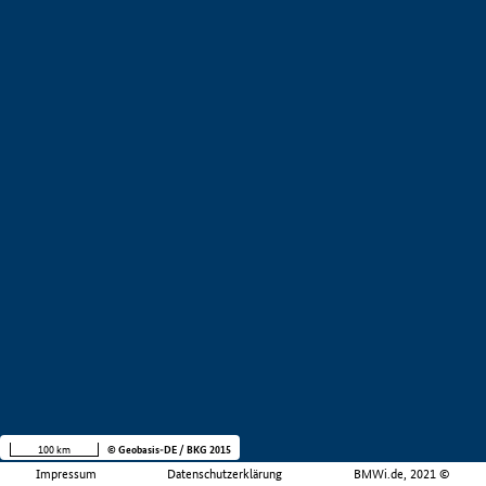
100 km
© Geobasis-DE / BKG 2015
Impressum
Datenschutzerklärung
BMWi.de, 2021 ©