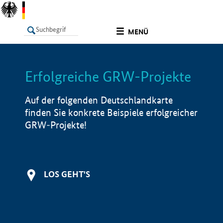
undefined
MENÜ
Erfolgreiche GRW-Projekte
LISTE
Filter
Info
Auf der folgenden Deutschlandkarte
finden Sie konkrete Beispiele erfolgreicher
GRW-Projekte!
LOS GEHT'S