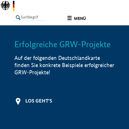
undefined
MENÜ
Erfolgreiche GRW-Projekte
LISTE
Filter
Info
Auf der folgenden Deutschlandkarte
finden Sie konkrete Beispiele erfolgreicher
GRW-Projekte!
LOS GEHT'S