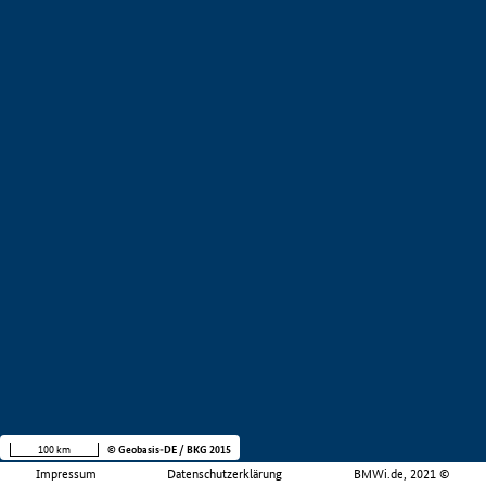
100 km
© Geobasis-DE / BKG 2015
Impressum
Datenschutzerklärung
BMWi.de, 2021 ©