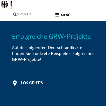
undefined
MENÜ
Erfolgreiche GRW-Projekte
LISTE
Filter
Info
Auf der folgenden Deutschlandkarte
finden Sie konkrete Beispiele erfolgreicher
GRW-Projekte!
LOS GEHT'S