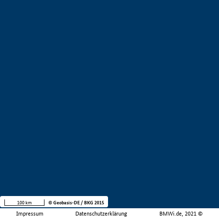
100 km
© Geobasis-DE / BKG 2015
Impressum
Datenschutzerklärung
BMWi.de, 2021 ©