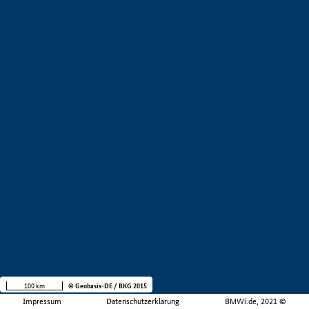
100 km
© Geobasis-DE / BKG 2015
Impressum
Datenschutzerklärung
BMWi.de, 2021 ©