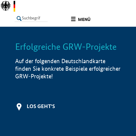
undefined
MENÜ
Erfolgreiche GRW-Projekte
LISTE
Filter
Info
Auf der folgenden Deutschlandkarte
finden Sie konkrete Beispiele erfolgreicher
GRW-Projekte!
LOS GEHT'S