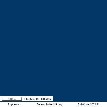
100 km
© Geobasis-DE / BKG 2015
Impressum
Datenschutzerklärung
BMWi.de, 2021 ©