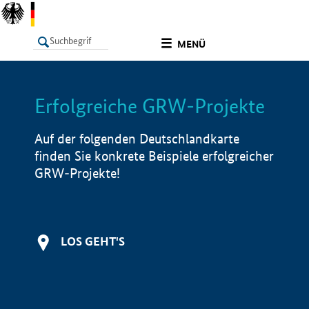
undefined
MENÜ
Erfolgreiche GRW-Projekte
LISTE
Filter
Info
Auf der folgenden Deutschlandkarte
finden Sie konkrete Beispiele erfolgreicher
GRW-Projekte!
LOS GEHT'S