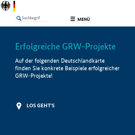
undefined
MENÜ
Erfolgreiche GRW-Projekte
LISTE
Filter
Info
Auf der folgenden Deutschlandkarte
finden Sie konkrete Beispiele erfolgreicher
GRW-Projekte!
LOS GEHT'S