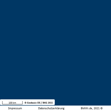
100 km
© Geobasis-DE / BKG 2015
Impressum
Datenschutzerklärung
BMWi.de, 2021 ©