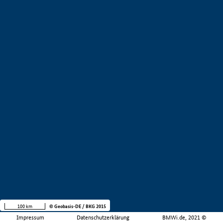
100 km
© Geobasis-DE / BKG 2015
Impressum
Datenschutzerklärung
BMWi.de, 2021 ©