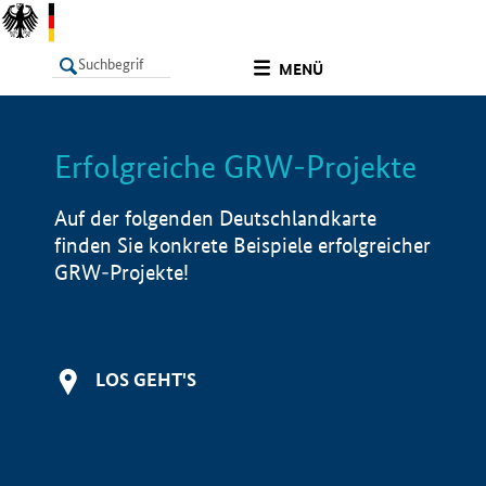
undefined
MENÜ
Erfolgreiche GRW-Projekte
LISTE
Filter
Info
Auf der folgenden Deutschlandkarte
finden Sie konkrete Beispiele erfolgreicher
GRW-Projekte!
LOS GEHT'S