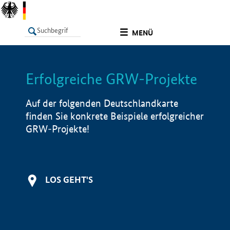
undefined
MENÜ
Erfolgreiche GRW-Projekte
LISTE
Filter
Info
Auf der folgenden Deutschlandkarte
finden Sie konkrete Beispiele erfolgreicher
GRW-Projekte!
LOS GEHT'S