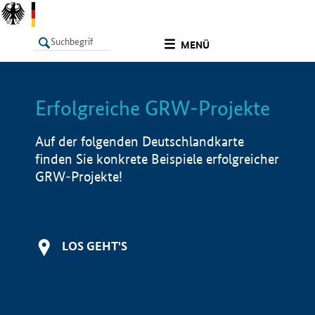
undefined
MENÜ
Erfolgreiche GRW-Projekte
LISTE
Filter
Info
Auf der folgenden Deutschlandkarte
finden Sie konkrete Beispiele erfolgreicher
GRW-Projekte!
LOS GEHT'S