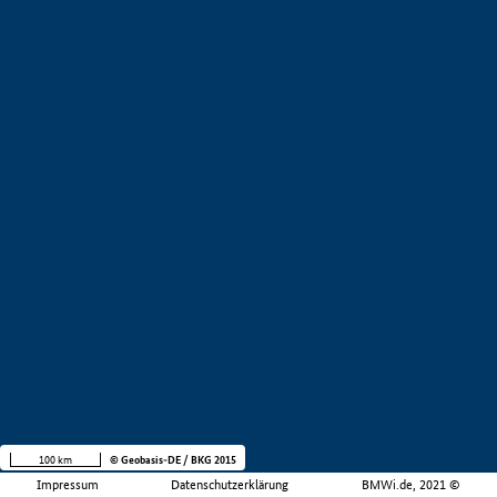
100 km
© Geobasis-DE / BKG 2015
Impressum
Datenschutzerklärung
BMWi.de, 2021 ©