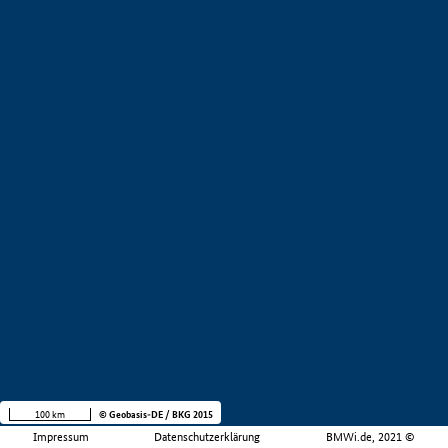
100 km
© Geobasis-DE / BKG 2015
Impressum
Datenschutzerklärung
BMWi.de, 2021 ©