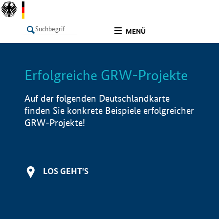
undefined
MENÜ
Erfolgreiche GRW-Projekte
LISTE
Filter
Info
Auf der folgenden Deutschlandkarte
finden Sie konkrete Beispiele erfolgreicher
GRW-Projekte!
LOS GEHT'S