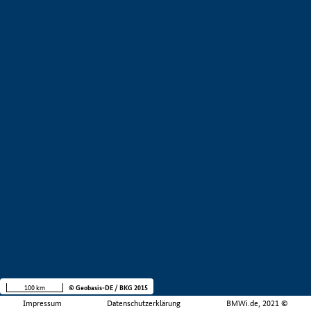
100 km
© Geobasis-DE / BKG 2015
Impressum
Datenschutzerklärung
BMWi.de, 2021 ©