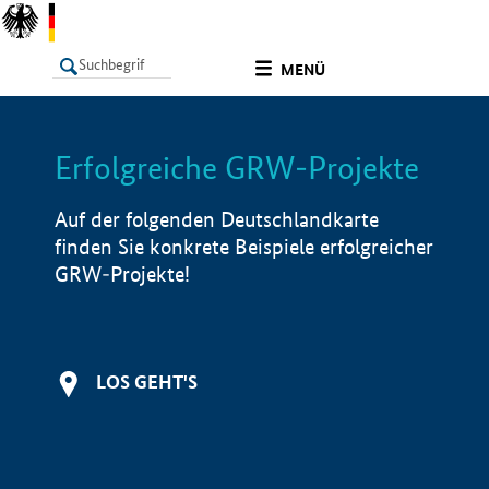
undefined
MENÜ
Erfolgreiche GRW-Projekte
LISTE
Filter
Info
Auf der folgenden Deutschlandkarte
finden Sie konkrete Beispiele erfolgreicher
GRW-Projekte!
LOS GEHT'S