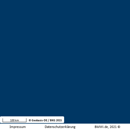
100 km
© Geobasis-DE / BKG 2015
Impressum
Datenschutzerklärung
BMWi.de, 2021 ©