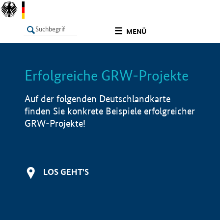
undefined
MENÜ
Erfolgreiche GRW-Projekte
LISTE
Filter
Info
Auf der folgenden Deutschlandkarte
finden Sie konkrete Beispiele erfolgreicher
GRW-Projekte!
LOS GEHT'S