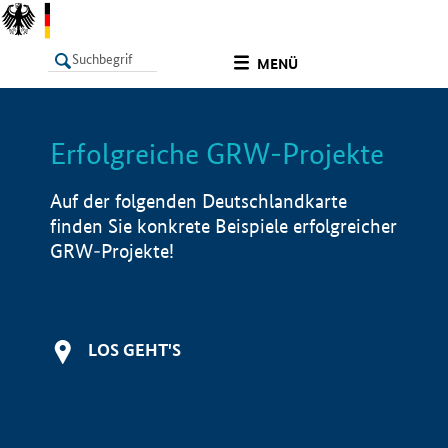
undefined
MENÜ
Erfolgreiche GRW-Projekte
LISTE
Filter
Info
Auf der folgenden Deutschlandkarte
finden Sie konkrete Beispiele erfolgreicher
GRW-Projekte!
LOS GEHT'S