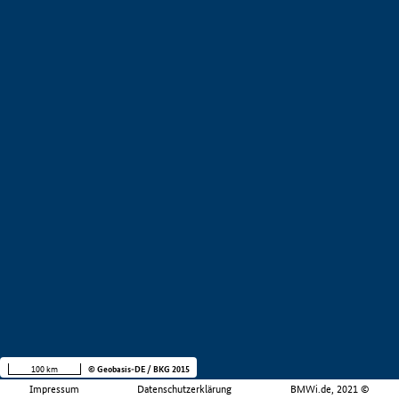
100 km
© Geobasis-DE / BKG 2015
Impressum
Datenschutzerklärung
BMWi.de, 2021 ©