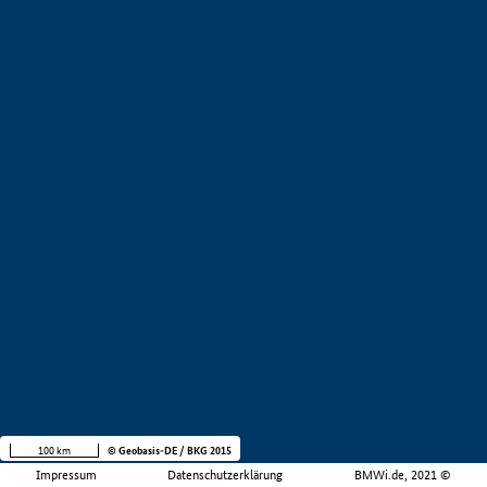
100 km
© Geobasis-DE / BKG 2015
Impressum
Datenschutzerklärung
BMWi.de, 2021 ©