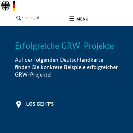
undefined
MENÜ
Erfolgreiche GRW-Projekte
LISTE
Filter
Info
Auf der folgenden Deutschlandkarte
finden Sie konkrete Beispiele erfolgreicher
GRW-Projekte!
LOS GEHT'S