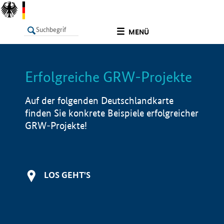
undefined
MENÜ
Erfolgreiche GRW-Projekte
LISTE
Filter
Info
Auf der folgenden Deutschlandkarte
finden Sie konkrete Beispiele erfolgreicher
GRW-Projekte!
LOS GEHT'S