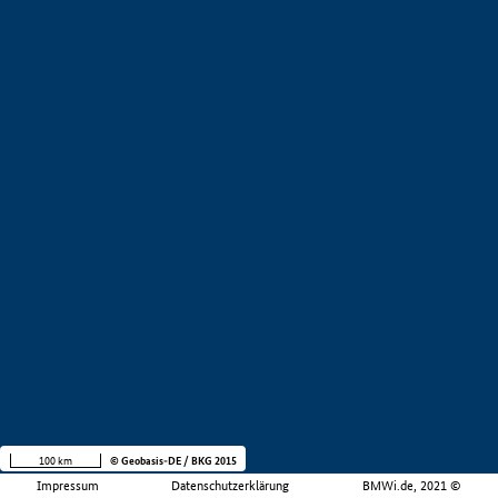
100 km
© Geobasis-DE / BKG 2015
Impressum
Datenschutzerklärung
BMWi.de, 2021 ©