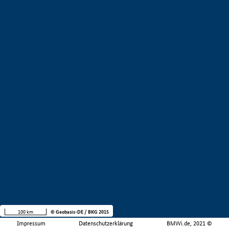
100 km
© Geobasis-DE / BKG 2015
Impressum
Datenschutzerklärung
BMWi.de, 2021 ©