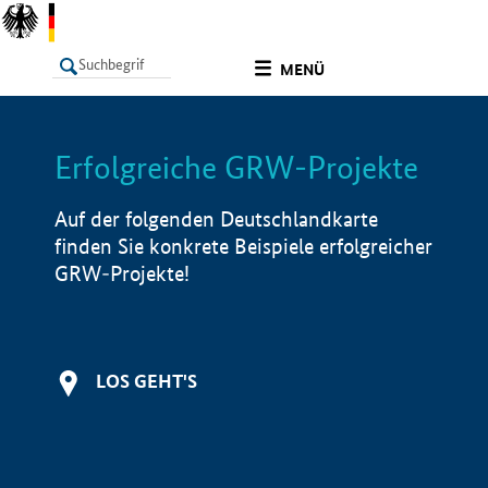
undefined
MENÜ
Erfolgreiche GRW-Projekte
LISTE
Filter
Info
Auf der folgenden Deutschlandkarte
finden Sie konkrete Beispiele erfolgreicher
GRW-Projekte!
LOS GEHT'S