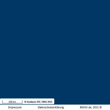
100 km
© Geobasis-DE / BKG 2015
Impressum
Datenschutzerklärung
BMWi.de, 2021 ©