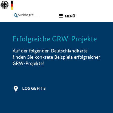
undefined
MENÜ
Erfolgreiche GRW-Projekte
LISTE
Filter
Info
Auf der folgenden Deutschlandkarte
finden Sie konkrete Beispiele erfolgreicher
GRW-Projekte!
LOS GEHT'S