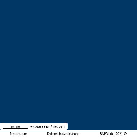
100 km
© Geobasis-DE / BKG 2015
Impressum
Datenschutzerklärung
BMWi.de, 2021 ©