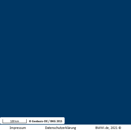
100 km
© Geobasis-DE / BKG 2015
Impressum
Datenschutzerklärung
BMWi.de, 2021 ©