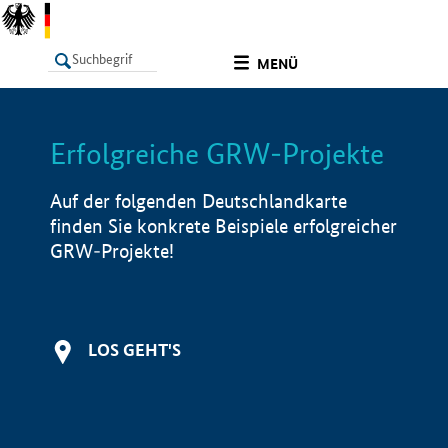
undefined
MENÜ
Erfolgreiche GRW-Projekte
LISTE
Filter
Info
Auf der folgenden Deutschlandkarte
finden Sie konkrete Beispiele erfolgreicher
GRW-Projekte!
LOS GEHT'S