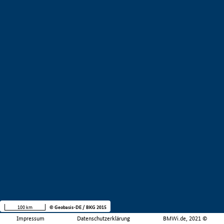
100 km
© Geobasis-DE / BKG 2015
Impressum
Datenschutzerklärung
BMWi.de, 2021 ©