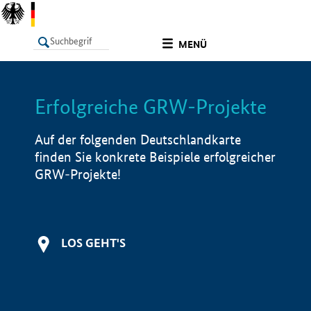
undefined
MENÜ
Erfolgreiche GRW-Projekte
LISTE
Filter
Info
Auf der folgenden Deutschlandkarte
finden Sie konkrete Beispiele erfolgreicher
GRW-Projekte!
LOS GEHT'S