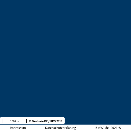
100 km
© Geobasis-DE / BKG 2015
Impressum
Datenschutzerklärung
BMWi.de, 2021 ©