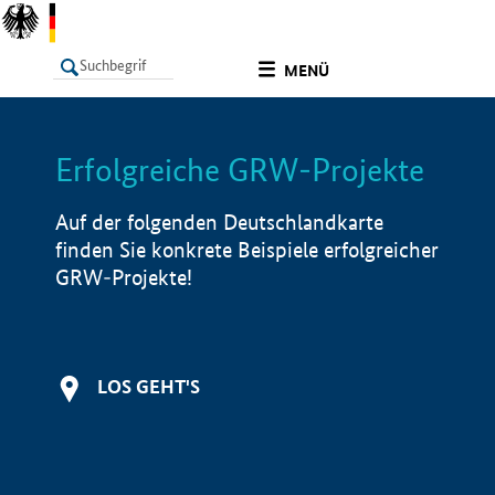
undefined
MENÜ
Erfolgreiche GRW-Projekte
LISTE
Filter
Info
Auf der folgenden Deutschlandkarte
finden Sie konkrete Beispiele erfolgreicher
GRW-Projekte!
LOS GEHT'S