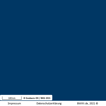
100 km
© Geobasis-DE / BKG 2015
Impressum
Datenschutzerklärung
BMWi.de, 2021 ©