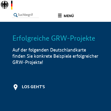
undefined
MENÜ
Erfolgreiche GRW-Projekte
LISTE
Filter
Info
Auf der folgenden Deutschlandkarte
finden Sie konkrete Beispiele erfolgreicher
GRW-Projekte!
LOS GEHT'S