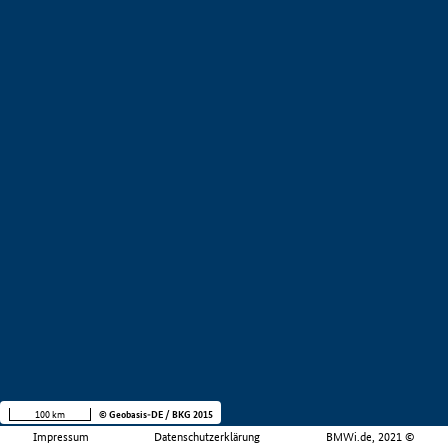
100 km
© Geobasis-DE / BKG 2015
Impressum
Datenschutzerklärung
BMWi.de, 2021 ©