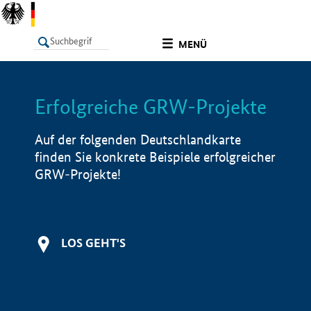
undefined
MENÜ
Erfolgreiche GRW-Projekte
LISTE
Filter
Info
Auf der folgenden Deutschlandkarte
finden Sie konkrete Beispiele erfolgreicher
GRW-Projekte!
LOS GEHT'S